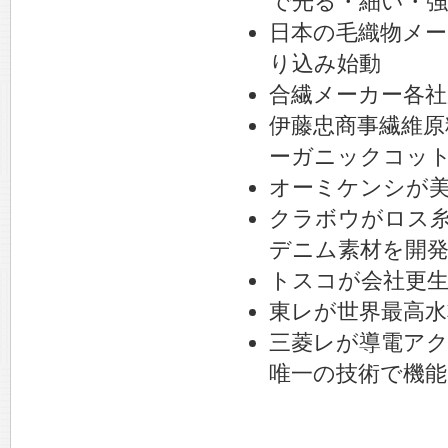
で光る・細い・
日本の毛織物メ
り込み始動
合繊メーカー各社
伊藤忠商事繊維
ーガニックコッ
オーミケンシが
クラボウがロス糸
デニム素材を開
トスコが会社更
東レが世界最高
三菱レが導電ア
唯一の技術で機能