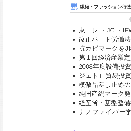
繊維・ファッション行
東コレ ・JC ・I
改正パート労働法
抗カビマークをJI
第１回経済産業定
2008年度設備投
ジェトロ貿易投資
模倣品差し止めの
純国産絹マーク発
経産省・基盤整備
ナノファイバー