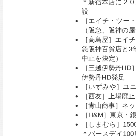
＊新宿本店に２
設
［エイチ・ツー
（阪急、阪神の屋
［高島屋］エイ
急阪神百貨店と3
中止を決定）
［三越伊勢丹HD
伊勢丹HD発足
［いずみや］ユ
［西友］上場廃止
［青山商事］ネッ
［H&M］東京・
［しまむら］150
＊バースデイ100