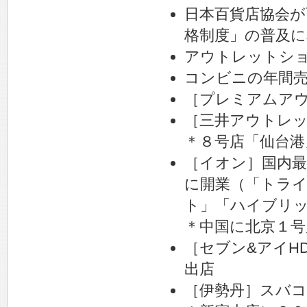
日本百貨店協会が
格制度」の普及に
アウトレットシ
コンビニの年間
［プレミアムア
［三井アウトレッ
＊８号店「仙台港
［イオン］国内最
に開業（「トラ
ト」「ハイブリッ
＊中国に北京１号
［セブン&アイH
出店
［伊勢丹］スバコ