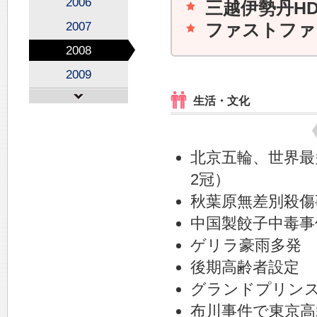
2006
三越伊勢丹H
2007
ファストファ
2008
2009
生活・文化
北京五輪、世界最
2冠）
秋葉原無差別殺傷
中国製餃子中毒事
ゲリラ豪雨多発
後期高齢者設定
グランドプリン
布川事件で東京高