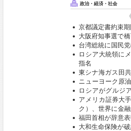
政治・経済・社会
京都議定書約束期
大阪府知事選で橋
台湾総統に国民党
ロシア大統領に
指名
東シナ海ガス田共
ニューヨーク原油が
ロシアがグルジ
アメリカ証券大
ク）、世界に金融
福田首相が辞意表
大和生命保険が破