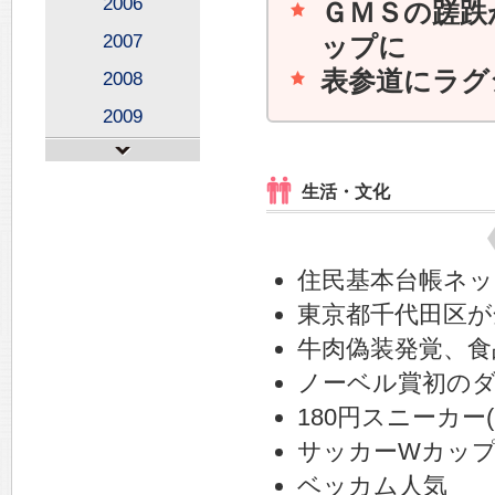
2006
ＧＭＳの蹉跌
2007
ップに
表参道にラグ
2008
2009
生活・文化
住民基本台帳ネ
東京都千代田区が
牛肉偽装発覚、食
ノーベル賞初のダ
180円スニーカー(
サッカーWカップ
ベッカム人気