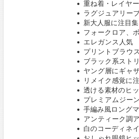
重ね着・レイヤ
ラグジュアリー
新大人服に注目集
フォークロア、
エレガンス人気
プリントブラウ
ブラック系スト
ヤング層にギャ
リメイク感覚に
透ける素材のヒ
プレミアムジー
手編み風ロング
アンティーク調
白のコーディネ
おしゃれ眼鏡ヒ