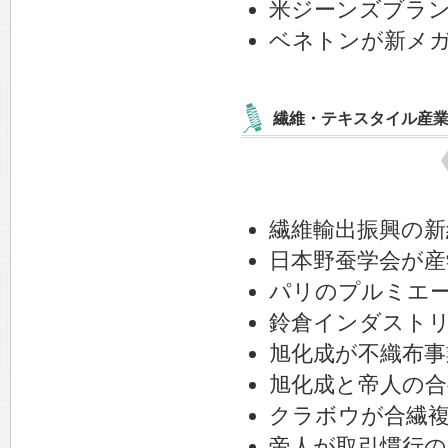
米ジーンズブラ
ベネトンが新メ
繊維・テキスタイル産
繊維輸出振興の
日本野蚕学会が産
パリのプルミエー
鈴倉インダスト
旭化成が不織布事
旭化成と帝人の
クラボウが合繊
帝人が取引慣行の