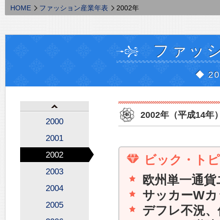
HOME
ファッション産業年表
2002年
ファッ
◆ 2
2002年（平成14年
2000
2001
2002
ビック・ト
2003
欧州単一通貨
2004
サッカーWカ
2005
デフレ不況、