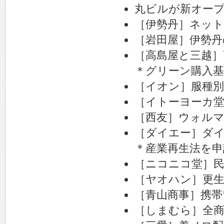
丸ビルが新オー
［伊勢丹］ネッ
［岩田屋］伊勢丹
［高島屋と三越］
＊グリーン購入基
［イオン］服種
［イトーヨーカ
［西友］ウォル
［ダイエー］ダ
＊産業再生法を申
［ニコニコ堂］民
［ヤオハン］更
［青山商事］携
［しまむら］全商