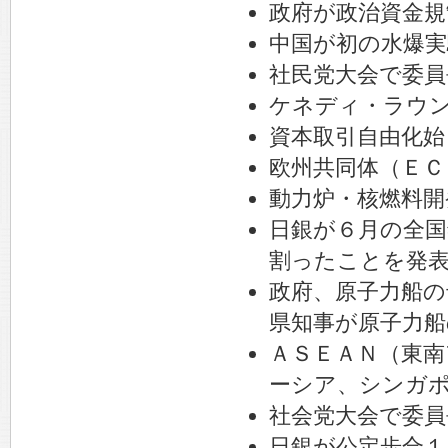
政府が政治資金規
中国が初の水爆実
社民党大会で委員
ケネディ・ラウン
資本取引自由化始
欧州共同体（ＥＣ
動力炉・核燃料開
日銀が６月の全国
割ったことを発
政府、原子力船の
県知事が原子力船
ＡＳＥＡＮ（東南
ーシア、シンガ
社会党大会で委員
日銀が公定歩合１