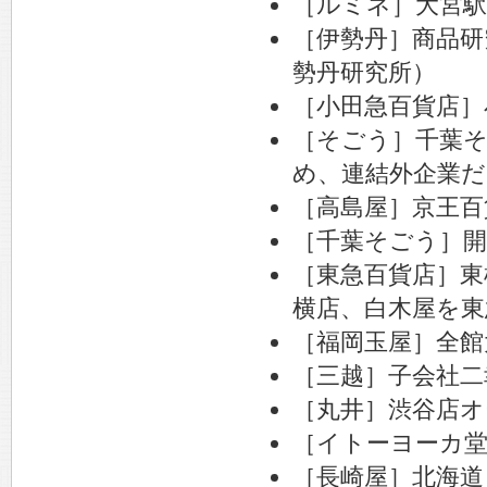
［ルミネ］大宮
［伊勢丹］商品研
勢丹研究所）
［小田急百貨店］
［そごう］千葉
め、連結外企業
［高島屋］京王
［千葉そごう］
［東急百貨店］東
横店、白木屋を東
［福岡玉屋］全館
［三越］子会社二
［丸井］渋谷店オ
［イトーヨーカ堂
［長崎屋］北海道