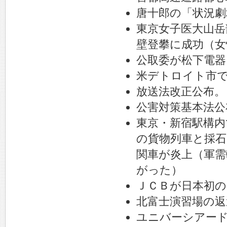
唐十郎の「状況劇
東京女子医大山岳
壁登攀に成功（女
公取委が松下電器
米デトロイト市
放送法改正公布。
公害対策基本法公
東京・新宿駅構内
の貨物列車と採
関車が炎上（軍需
がった）
ＪＣＢが日本初
北富士演習場の返
ユニバーシアー