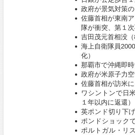
政府が景気対策の
佐藤首相が東南
隊が衝突、第１次
吉田茂元首相没（
海上自衛隊員20
化）
那覇市で沖縄即時
政府が米原子力
佐藤首相が訪米に
ワシントンで日
１年以内に返還）
英ポンド切り下げ（
ポンドショック
ポルトガル・リス