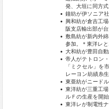
発、大垣に同方式
鐘紡が伊ソニア
興和紡が倉吉工場
阪支店輸出部が台
敷島紡が新内外綿
参加。＊東洋レと
大和紡が豊田自動
帝人がテトロン
「ミクセル」を
レーヨン紡績糸生
東亜紡がニード
東洋紡が三重工
ルＦの生産を開
東洋レが制電性