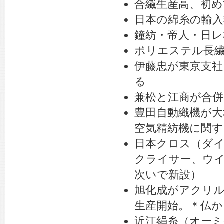
合繊生産高、初め
日本の綿糸の輸入
鐘紡・帝人・日レ
ポリエステル長繊
伊藤忠が東京支社
る
兼松と江商が合併
豊田自動織機が
空気精紡機に関す
日本クロス（ダ
クライサー、ウ
次いで新設）
旭化成がアクリル
生産開始。＊仏か
近江絹糸（オーミ