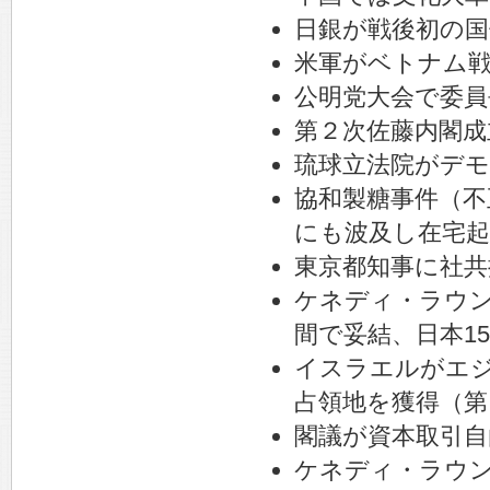
日銀が戦後初の国
米軍がベトナム
公明党大会で委員
第２次佐藤内閣成
琉球立法院がデモ
協和製糖事件（不
にも波及し在宅起
東京都知事に社共
ケネディ・ラウン
間で妥結、日本15
イスラエルがエ
占領地を獲得（第
閣議が資本取引自
ケネディ・ラウン