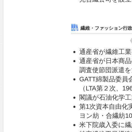
繊維・ファッション行
通産省が繊維工業
通産省が日本商品
調査使節団派遣を
GATT綿製品委
（LTA第２次、19
閣議が石油化学工
第1次資本自由化
ヨン紡・合繊紡10
米下院歳入委に繊