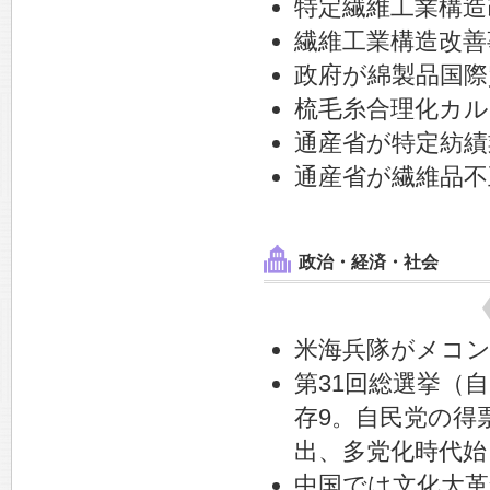
特定繊維工業構造
繊維工業構造改善
政府が綿製品国際
梳毛糸合理化カル
通産省が特定紡績
通産省が繊維品不
政治・経済・社会
米海兵隊がメコ
第31回総選挙（自
存9。自民党の得
出、多党化時代始
中国では文化大