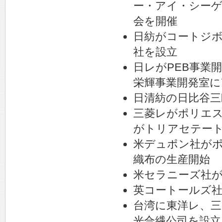
ー・アイ・シー
会を開催
日紡がコートジ
社を設立
日レがPEB事業
栄輝事業開発室に
日清紡の日比谷三
三菱レがポリエス
がトリアセテー
米デュポン社が
織布の生産開始
米セラニーズ社
英コートールズ社
台湾に東洋レ、
光合繊公司を設立