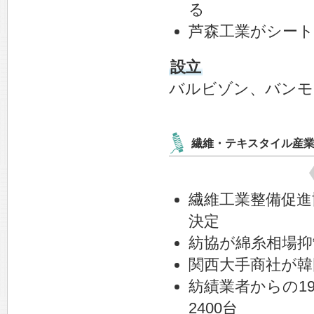
る
芦森工業がシート
設立
バルビゾン、バンモ
繊維・テキスタイル産
繊維工業整備促進
決定
紡協が綿糸相場抑
関西大手商社が韓
紡績業者からの1
2400台