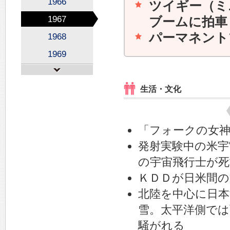
1966
ツイギー（ミ
1967
ブームに拍車
パーマネント
1968
1969
生活・文化
「フォークの女
発射実験中の米宇
の宇宙飛行士が死
ＫＤＤが日米間の
北陸を中心に日本
雪。太平洋側で
騒がれる