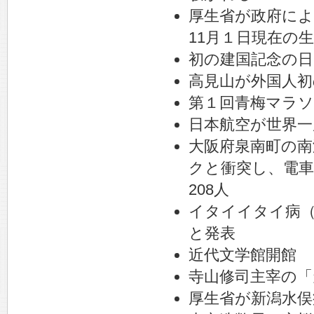
厚生省が政府によ
11月１日現在の生
初の建国記念の
高見山が外国人初
第１回青梅マラ
日本航空が世界一
大阪府泉南町の南
クと衝突し、電車
208人
イタイイタイ病（
と発表
近代文学館開館
寺山修司主宰の「
厚生省が新潟水俣