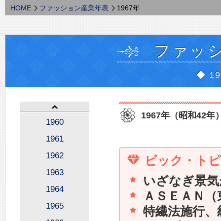
HOME
ファッション産業年表
1967年
ファッ
◆ 1
1967年（昭和42年
1960
1961
1962
ビック・ト
1963
いざなぎ景気
1964
ＡＳＥＡＮ（
1965
特繊法施行、