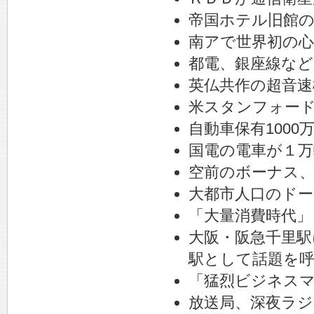
帝国ホテル旧館の
南アで世界初の心
都電、銀座線など
英仏共作の超音速
米スタンフォード
自動車保有1000
国電の電車が１万
空前のボーナス
大都市人口のドー
「大量消費時代」
大阪・阪急千里駅
駅として話題を
「猛烈ビジネス
放送局、深夜ラジ