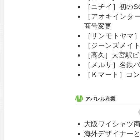
［ニチイ］初のS
［アオキインター
商号変更
［サンモトヤマ
［ジーンズメイト
［高久］大宮駅ビ
［メルサ］名鉄
［Ｋマート］コ
アパレル産業
大阪ワイシャツ商
海外デザイナー