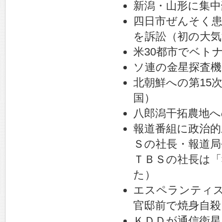
新潟・山形に集中
四日市ぜんそく
を訴訟（初の大気
米30都市でベト
ソ連の金星探査機
北朝鮮への第15次
国）
八郎潟干拓農地へ
報道番組に政治的
Ｓの社長・報道局
ＴＢＳの社長は
た）
エスペランティ
官邸前で焼身自殺
ＫＤＤが通信衛星