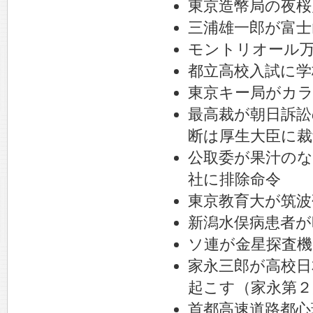
東京造幣局の夜桜
三浦雄一郎が富士
モントリオール
都立高校入試に学
東京キー局がカ
最高裁が朝日訴訟
断は厚生大臣に裁
公取委が果汁のな
社に排除命令
東京教育大が筑波
新潟水俣病患者が
ソ連が金星探査機
家永三郎が高校日
起こす（家永第２
首都高速道路都心