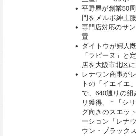
平野屋が創業50
門をメルボ紳士
専門店対応のサン
置
ダイトウが婦人
「ラピーヌ」と
店を大阪市北区に
レナウン商事が
トの「イエイエ」
で、640通りの
リ獲得。＊「シリ
グ向きのスエッ
ーション「レナ
ウン・ブラック