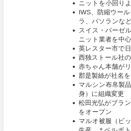
ニットを小回り
IWS、防縮ウー
ラ、パソランな
スイス・バーゼル
ニット業者を中心
英レスター市で
西独ストール社の
赤ちゃん本舗がリ
郡是製絲が社名を
マルシン布帛製品
身）に組織変更
松田光弘がブラ
をオープン
マルオ被服（ビ
生産。＊ベルボ