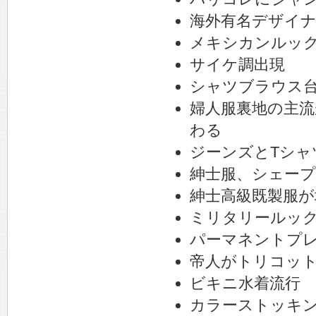
海外有名デザイ
メキシカンルック
サイケ調出現
シャツブラウス
婦人服裏地の主
わる
ジーンズとTシャ
紳士服、シェー
紳士高級既製服が
ミリタリールッ
パーマネントプレ
帝人がトリコット
ビキニ水着流行
カラーストッキ