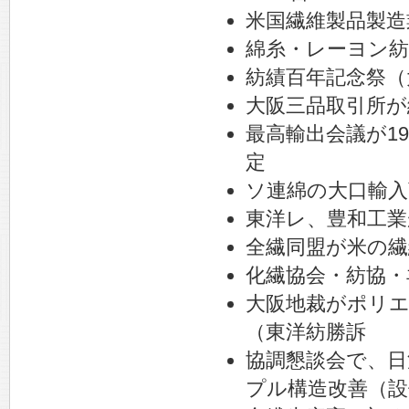
米国繊維製品製造
綿糸・レーヨン紡
紡績百年記念祭（
大阪三品取引所が
最高輸出会議が19
定
ソ連綿の大口輸入
東洋レ、豊和工業
全繊同盟が米の繊
化繊協会・紡協・
大阪地裁がポリエ
（東洋紡勝訴
協調懇談会で、日
プル構造改善（設