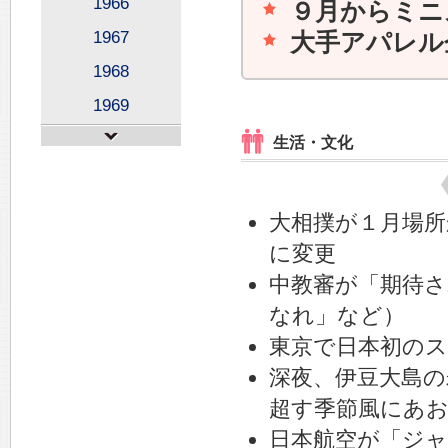
1966
９月からミニ
1967
大手アパレル
1968
1969
生活・文化
大相撲が１月場所
に変更
中教審が「期待さ
なれ」など）
東京で日本初の
深夜、伊豆大島の
超す季節風にあお
日本航空が「ジャ