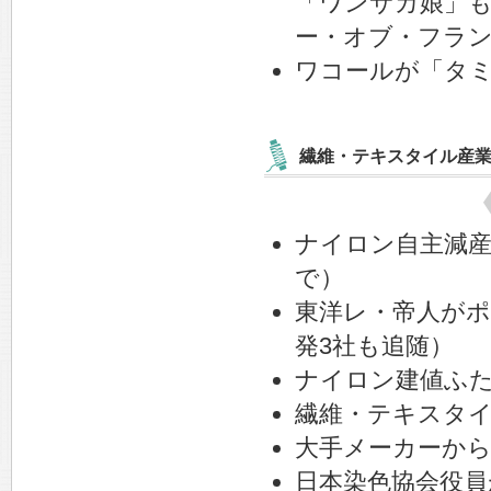
「ワンサカ娘」
ー・オブ・フラ
ワコールが「タ
繊維・テキスタイル産
ナイロン自主減産を
で）
東洋レ・帝人が
発3社も追随）
ナイロン建値ふたた
繊維・テキスタ
大手メーカーか
日本染色協会役員