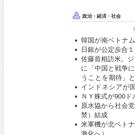
政治・経済・社会
韓国が南ベトナ
日銀が公定歩合１
佐藤首相訪米。
に「中国と戦争
うことを期待」
インドネシアが
ＮＹ株式が900
原水協から社会党
禁）結成
米軍機が北ベト
激化へ）