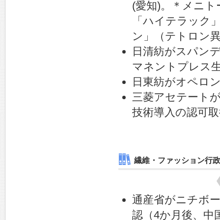
(愛知)。＊メニト
「ハイテラック」合
ン」（テトロン異
日清紡がスパン
マネントプレス
日東紡がオペロン
三菱アセテート
技術導入の認可取
繊維・ファッション行
通産省がニチボ
認（4か月後、中