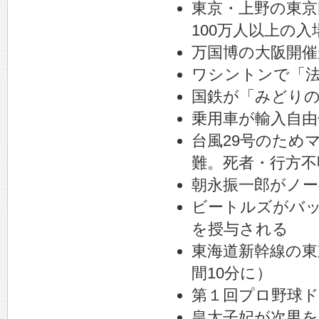
東京・上野の東京
100万人以上の入
万国博の大阪開催
ワシントンで「
国鉄が「みどり
乗用車が輸入自由
台風29号のため
難。死者・行方不明
朝永振一郎がノー
ビートルズがバ
を授与される
東海道新幹線の東
間10分に）
第１回プロ野球
皇太子妃が次男を