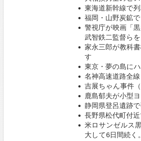
東海道新幹線で列
福岡・山野炭鉱で
警視庁が映画「黒
武智鉄二監督らを
家永三郎が教科書
す
東京・夢の島にハ
名神高速道路全線
吉展ちゃん事件（
鹿島郁夫が小型ヨ
静岡県登呂遺跡で
長野県松代町付近
米ロサンゼルス
大して6日間続く