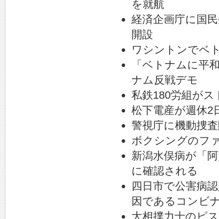
を就航
経済企画庁に国民
開設
ワシントンでベ
「ベトナムに平
ナム反戦デモ
私鉄180労組が
松下電産が週休2
警視庁に機動捜査
ボクシングのフ
新潟水俣病が「阿
に確認される
四日市で公害病認
因であるコンビ
大相撲力士のピス