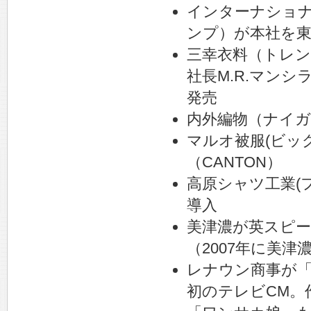
インターナショ
ンプ）が本社を東
三幸衣料（トレ
社長M.R.マン
発売
内外編物（ナイ
マルオ被服(ビッ
（CANTON）
高原シャツ工業(
導入
美津濃が英スピ
（2007年に美
レナウン商事が「
初のテレビCM。