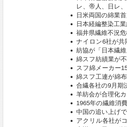
レ、帝人、日レ、
日米両国の綿業首
日本経編整染工業
福井県繊維不況危
ナイロン6社が共
紡協が「日本繊維
綿スフ紡績業が不
スフ綿メーカー15
綿スフ工連が綿布
合繊各社の9月期
羊紡会が合理化
1965年の繊維消
中国の追い上げ
アクリル各社が