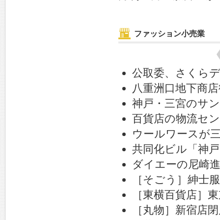
ファッション小売業
公取委、さくらデ
八重洲口地下商店
神戸・三宮のサ
百貨店の物流セ
ウールワースが三
共同化ビル「神戸
ダイエーの尼崎進
［そごう］紳士服
［東横百貨店］東
［丸物］新宿店閉