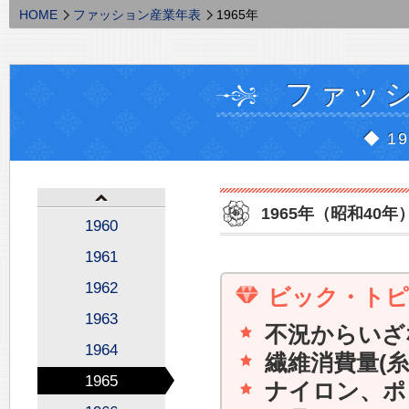
HOME
ファッション産業年表
1965年
ファッ
◆ 1
1965年（昭和40年
1960
1961
1962
ビック・ト
1963
不況からいざな
1964
繊維消費量(
1965
ナイロン、ポ