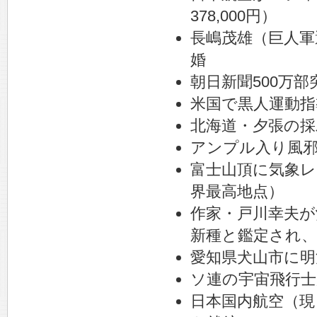
378,000円）
長嶋茂雄（巨人
婚
朝日新聞500万部突
米国で黒人運動
北海道・夕張の採
アンプル入り風
富士山頂に気象レ
界最高地点）
作家・戸川幸夫
新種と鑑定され
愛知県犬山市に明
ソ連の宇宙飛行士
日本国内航空（現