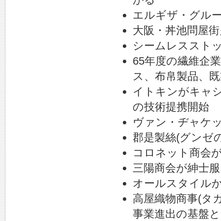
エルギザ・グルー
大阪・丼池問屋街
シームレススト
65年度の繊維企業
ス、布帛製品、既
イトキンがキャ
の技術提携開始
ヴァン・ヂャケット
郡是製絲(グンゼ
コロネット商会
三陽商会が紳士服
オールスタイル
高屋織物商事(タ
事業進出の基盤と