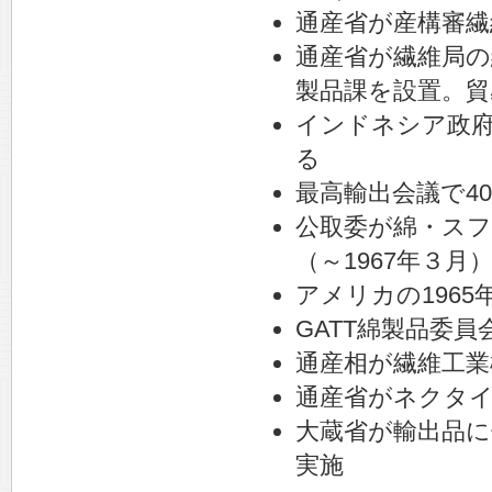
通産省が産構審繊
通産省が繊維局の
製品課を設置。貿
インドネシア政府
る
最高輸出会議で40
公取委が綿・スフ
（～1967年３月
アメリカの1965
GATT綿製品委員
通産相が繊維工業
通産省がネクタ
大蔵省が輸出品に
実施