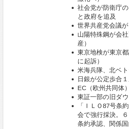
社会党が防衛庁の
と政府を追及
世界共産党会議が
山陽特殊鋼が会社
産）
東京地検が東京都
に起訴）
米海兵隊、北ベ
日銀が公定歩合１
EC（欧州共同体
東証一部の旧ダウ
「ＩＬＯ87号条
会で強行採決。６
条約承認、関係国内