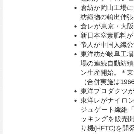
倉紡が岡山工場に
紡織物の輸出伸張
倉レが東京・大阪
新日本窒素肥料が
帝人が中国人繊公
東洋紡が岐阜工場
場の連続自動紡績
ン生産開始。＊東
（合併実施は196
東洋プロダクツ
東洋レがナイロ
ジュゲート繊維「
ッキングを販売開
り機(HFTC)