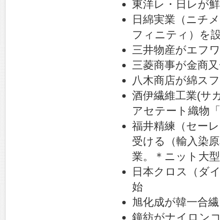
東洋レ・日レが鮮
日綿実業（ニチ
フィニティ）を
三井物産がエフワ
三菱商事が金商又
八木商店が綿スフ
酒伊繊維工業(サ
アセテート織物
福井精練（セーレ
受ける（輸入染原
業。＊ニット大型
日本クロス（ダ
始
旭化成が韓一合繊
鐘紡がナイロン