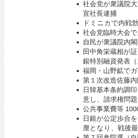
社会党が衆議院大
宣社長逮捕
ドミニカで内戦勃
社会党臨時大会で
自民が衆議院内閣
田中角栄蔵相が証
銀特別融資発表（
福岡・山野鉱でガ
第１次改造佐藤内
日韓基本条約調印
意し、請求権問題
公共事業費等 10
日銀が公定歩合を
厘となり、戦後最
第７回参院選（自