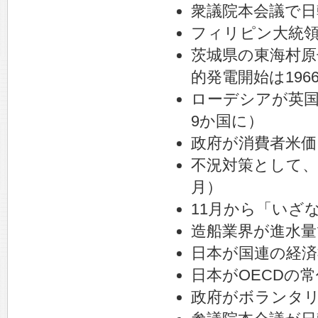
衆議院本会議で日
フィリピン大統
茨城県の東海村原
的発電開始は196
ローデシアが英国
9か国に）
政府が消費者米価
不況対策として、
月）
11月から「いざ
造船業界が進水量
日本が国連の経済
日本がOECDの
政府がボランタ