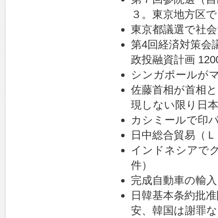
３。東京地方区で
東京都議選で社会
第4回経済対策会
政投融資計画 12
シンガポールが
佐藤首相が首相と
現しない限り日
カシミールで印
日中総合貿易（Ｌ
インドネシアでク
件）
完成自動車の輸入
日韓基本条約批准
安、韓国は謝罪な