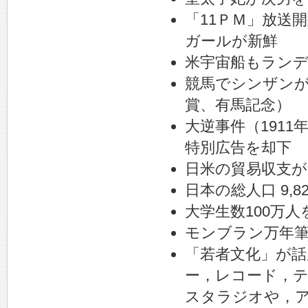
「11ＰＭ」放送
ガールが新鮮
米宇宙船もラン
競馬でシンザン
賞、有馬記念）
大逆事件（191
特別広告を却下
日米の貿易収支が
日本の総人口 9,
大学生数100万人
モンブラン万年
「若者文化」が話
ー，レコード，
スタラジオや，