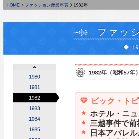
HOME
ファッション産業年表
1982年
ファッ
◆ 1
1982年（昭和57年
1980
1981
1982
ビック・ト
1983
ホテル・ニュ
1984
三越事件で前
1985
日本アパレル