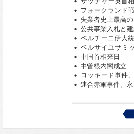
サッチャー英首
フォークランド
失業者史上最高の1
公共事業入札と建
ペルチーニ伊大
ベルサイユサミ
中国首相来日
中曽根内閣成立
ロッキード事件、
連合赤軍事件、永