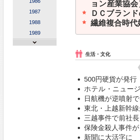
1986
ョン産業協会
1987
ＤＣブランド
繊維複合時代
1988
1989
生活・文化
500円硬貨が発行
ホテル・ニュージ
日航機が逆噴射で
東北・上越新幹線
三越事件で前社長
保険金殺人事件が
新聞に大活字に