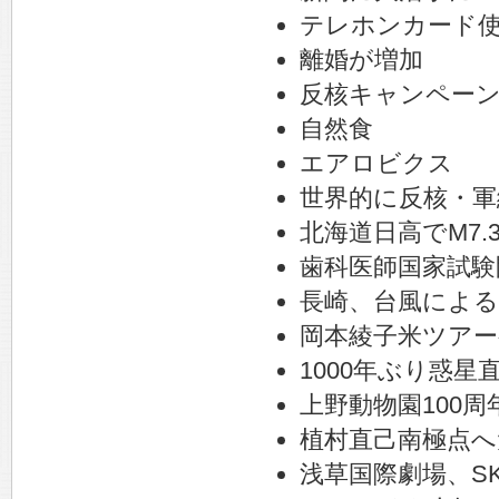
テレホンカード
離婚が増加
反核キャンペー
自然食
エアロビクス
世界的に反核・軍
北海道日高でM7.
歯科医師国家試験
長崎、台風による
岡本綾子米ツアー
1000年ぶり惑星
上野動物園100周
植村直己南極点へ
浅草国際劇場、S