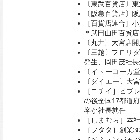
〔東武百貨店〕東
〔阪急百貨店〕阪
［百貨店連合］小
＊武田山田百貨店
〔丸井〕大宮店開
〔三越〕フロリ
発生、岡田茂社長
〔イトーヨーカ堂
〔ダイエー〕大宮
［ニチイ］ビブ
の後全国17都道
峯が社長就任
［しまむら］本社
［フタタ］創業3
［ベネトンジャ