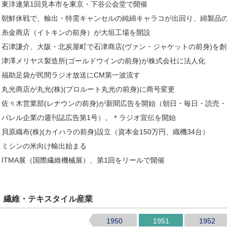
東洋連第1回見本市を東京・下谷公会堂で開催
朝鮮休戦で、輸出・特需キャンセルの純綿キャラコが出回り、綿製品
糸金商店（イトキンの前身）が大垣工場を開設
石津謙介、大阪・北炭屋町で石津商店(ヴァン・ジャケットの前身)を創
津澤メリヤス製造所(ゴールドウインの前身)が株式会社に法人化
福助足袋が民間ラジオ放送にCM第一波流す
丸光商店が丸光(株)(プロルート丸光の前身)に商号変更
佐々木営業部(レナウンの前身)が新聞広告を開始（朝日・毎日・読売
パレル企業の週刊誌広告第1号）。＊ラジオ宣伝を開始
貝原織布(株)(カイハラの前身)設立（資本金150万円、織機34台）
ミシンの米向け輸出始まる
ITMA展（国際繊維機械展）、第1回をリールで開催
繊維・テキスタイル産業
1950
1951
1952