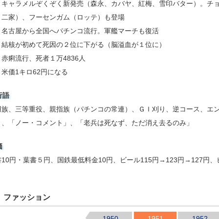
キャラメルぞくぞく新発売（森永、カバヤ、紅梅、雪印バター）。チ
二家）、フーセンガム（ロッテ）も登場
名古屋から全国へパチンコ流行。軍艦マーチも復活
結核が初めて死因の２位に下がる（脳溢血が１位に）
赤痢流行、死者１万4836人
米価1キロ62円になる
行語
用族、三等重役、親指族（パチンコの常連）、ＧＩ刈り、逆コース、エ
）、「ノー・コメント」、「老兵は死なず、ただ消え去るのみ」
価
10円・葉書５円、国鉄最低料金10円、ビール115円→123円→127円、
ファッション
1950
1951
1952