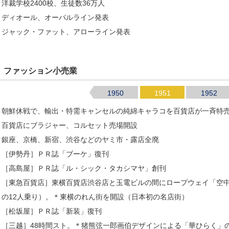
洋裁学校2400校、生徒数36万人
ディオール、オーパルライン発表
ジャック・ファット、アローライン発表
ファッション小売業
1950
1951
1952
朝鮮休戦で、輸出・特需キャンセルの純綿キャラコを百貨店が一斉特
百貨店にブラジャー、コルセット売場開設
銀座、京橋、新宿、渋谷などのヤミ市・露店全廃
［伊勢丹］ＰＲ誌「ブーケ」復刊
［高島屋］ＰＲ誌「ル・シック・タカシマヤ」創刊
［東急百貨店］東横百貨店渋谷店と玉電ビルの間にロープウェイ「空
の12人乗り）。＊東横のれん街を開設（日本初の名店街）
［松坂屋］ＰＲ誌「新装」復刊
［三越］48時間スト。＊猪熊弦一郎画伯デザインによる「華ひらく」