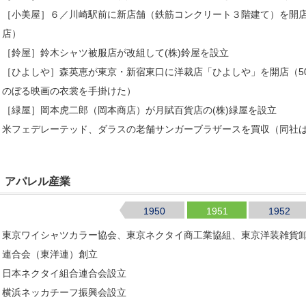
［小美屋］６／川崎駅前に新店舗（鉄筋コンクリート３階建て）を開店
店）
［鈴屋］鈴木シャツ被服店が改組して(株)鈴屋を設立
［ひよしや］森英恵が東京・新宿東口に洋裁店「ひよしや」を開店（50
のぼる映画の衣裳を手掛けた）
［緑屋］岡本虎二郎（岡本商店）が月賦百貨店の(株)緑屋を設立
米フェデレーテッド、ダラスの老舗サンガーブラザースを買収（同社は
アパレル産業
1950
1951
1952
東京ワイシャツカラー協会、東京ネクタイ商工業協組、東京洋装雑貨卸
連合会（東洋連）創立
日本ネクタイ組合連合会設立
横浜ネッカチーフ振興会設立