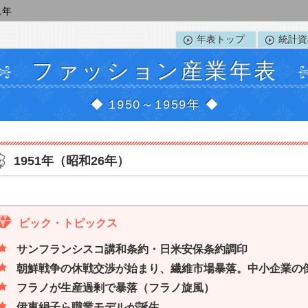
1年
年表トップ
統計資
ファッション産業年表
◆ 1950～1959年 ◆
1951年（昭和26年）
ビック・トピックス
サンフランシスコ講和条約・日米安保条約調印
朝鮮戦争の休戦交渉が始まり、繊維市場暴落。中小企業の
フラノが生産過剰で暴落（フラノ旋風）
伊東絹子ら職業モデルが誕生