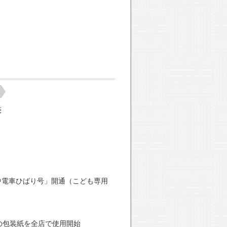
売
中電車ひばり号」開通（こども専用
の包装紙を全店で使用開始