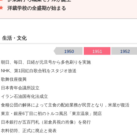
洋裁学校の全盛期が始まる
生活・文化
1950
1951
1952
朝日、毎日、日経が元旦号から多色刷りを実施
NHK、第1回紅白歌合戦をスタジオ放送
歌舞伎座復興
日本青年会議所設立
イラン石油国有化法成立
食糧公団の解体によって主食の配給業務が民営となり，米屋が復活
東京・銀座6丁目に初のトルコ風呂「東京温泉」開店
日本銀行が五百円札（岩倉具視の肖像）を発行
衣料切符、正式に廃止と発表