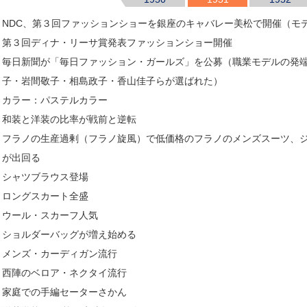
NDC、第３回ファッションショーを銀座のキャバレー美松で開催（モ
第３回ディナ・リーサ賞発表ファッションショー開催
毎日新聞が「毎日ファッション・ガールズ」を公募（職業モデルの発端
子・岩間敬子・相島政子・香山佳子らが選ばれた）
カラー：パステルカラー
和装と洋装の比率が戦前と逆転
フラノの生産過剰（フラノ旋風）で低価格のフラノのメンズスーツ、
が出回る
シャツブラウス登場
ロングスカート全盛
ウール・スカーフ人気
ショルダーバッグが増え始める
メンズ・カーディガン流行
西陣のベロア・ネクタイ流行
家庭での手編セーターさかん