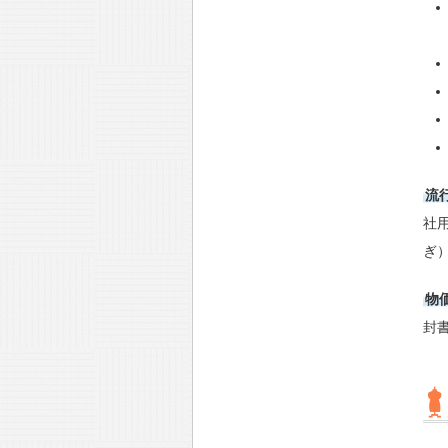
流
社
ぎ
物
封書