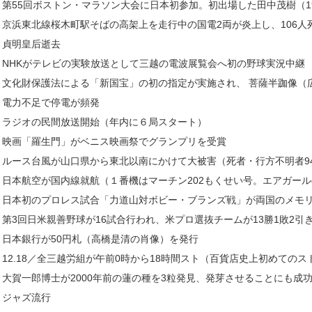
第55回ボストン・マラソン大会に日本初参加。初出場した田中茂樹（
京浜東北線桜木町駅そばの高架上を走行中の国電2両が炎上し、106人
貞明皇后逝去
NHKがテレビの実験放送として三越の電波展覧会へ初の野球実況中継
文化財保護法による「新国宝」の初の指定が実施され、 菩薩半跏像（
電力不足で停電が頻発
ラジオの民間放送開始（年内に６局スタート）
映画「羅生門」がベニス映画祭でグランプリを受賞
ルース台風が山口県から東北以南にかけて大被害（死者・行方不明者943
日本航空が国内線就航（１番機はマーチン202もくせい号。エアガー
日本初のプロレス試合「力道山対ボビー・ブランズ戦」が両国のメモ
第3回日米親善野球が16試合行われ、米プロ選抜チームが13勝1敗2引
日本銀行が50円札（高橋是清の肖像）を発行
12.18／全三越労組が午前0時から18時間スト（百貨店史上初めての
大賀一郎博士が2000年前の蓮の種を3粒発見、発芽させることにも成
ジャズ流行