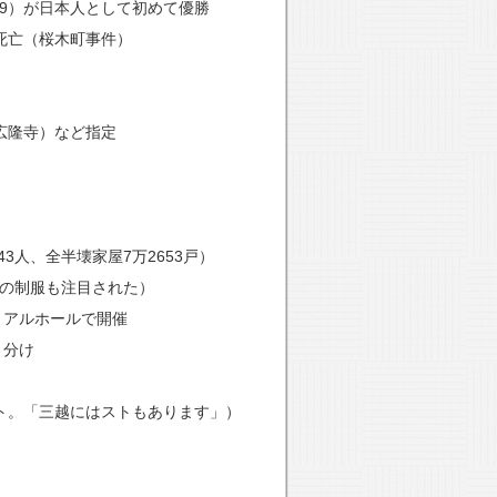
19）が日本人として初めて優勝
死亡（桜木町事件）
広隆寺）など指定
人、全半壊家屋7万2653戸）
ルの制服も注目された）
リアルホールで開催
き分け
スト。「三越にはストもあります」）
功