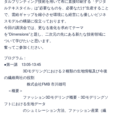
タルプリンティング技術を用いて布に直接印刷する「デジタ
ルテキスタイル」は”必要なものを、必要なだけ”生産すること
で、需給ギャップを縮小させ環境にも経営にも優しいビジネ
スモデルの構築に役立っております。
今回の講演会では、更なる進化を求めてテーマ
を”Dimensions”と題し、二次元の先にある新たな技術領域に
ついて学びたいと思います。
奮ってご参加ください。
プログラム：
●第一講 13:05-13:45
3Dモデリングにおける２種類の生地情報及び今後
の繊維商社の役割
株式会社FMB 市川雄司
＜概要＞
ファッション3Dモデリング概要・3Dモデリングソ
フトにおける生地データ
のシュミレーション方法、ファッション産業（繊