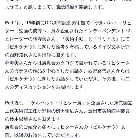
よせて」と題しまして、連続講座を開講します。
Part.1は、16年前にDIC川村記念美術館で「ゲルハルト・リヒ
ター 絵画の彼方へ」展を企画されたインディペンデント･キ
ュレーターの林寿美さん、『美術手帖』と『ユリイカ』にて
《ビルケナウ》に関した論考を寄稿しているドイツ文学研究
の西野路代さんを講師に迎えます。
林寿美さんからは展覧会カタログで書かれているリヒターさ
んのガラスの作品を中心としたお話を、西野路代さんからは
《ビルケナウ》に関したお話をしていただき、その後、お二
人のディスカッションをお届けします。
Part.2は、「ゲルハルト・リヒター展」を企画された東京国立
近代美術館主任研究員の桝田倫広さん、豊田市美術館学芸員
の鈴木俊晴さんを迎えます。
展覧会のご紹介と各々にリヒターさんの《ビルケナウ》以
前、以後のお話をしていただきます。