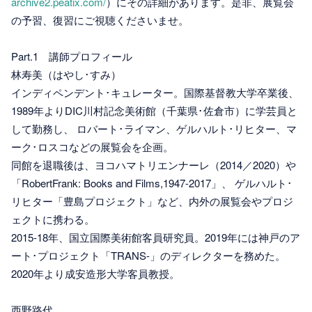
archive2.peatix.com/
）にその詳細があります。是非、展覧会
の予習、復習にご視聴くださいませ。
Part.1 講師プロフィール
林寿美（はやし･すみ）
インディペンデント･キュレーター。国際基督教大学卒業後、
1989年よりDIC川村記念美術館（千葉県･佐倉市）に学芸員と
して勤務し、 ロバート･ライマン、ゲルハルト･リヒター、マ
ーク･ロスコなどの展覧会を企画。
同館を退職後は、ヨコハマトリエンナーレ（2014／2020）や
「RobertFrank: Books and Films,1947-2017」、 ゲルハルト･
リヒター「豊島プロジェクト」など、内外の展覧会やプロジ
ェクトに携わる。
2015-18年、国立国際美術館客員研究員。2019年には神戸のア
ート･プロジェクト「TRANS-」のディレクターを務めた。
2020年より成安造形大学客員教授。
西野路代