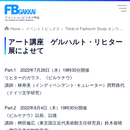
togg
navi
ファッションビジネス学会
The Society for Fashion Business
Home
イベントトピックス
Think of Fashion® Study オンライン #03 #04
アート講座 ゲルハルト・リヒター
展によせて
Part.1 2022年7月28日（木）19時30分開催
リヒターのガラス、《ビルケナウ》
講師：林寿美（インディペンデント･キュレーター）西野路代
（ドイツ文学研究）
Part.2 2022年8月4日（木）19時30分開催
《ビルケナウ》以前、以後
講師：桝田倫広（東京国立近代美術館主任研究員）鈴木俊晴