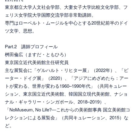
東京都立大学人文社会学部、大妻女子大学比較文化学部、フ
ェリス女学院大学国際交流学部非常勤講師。
専門はローベルト・ムージルを中心とする20世紀前半のドイ
ツ文学、思想。
Part.2 講師プロフィール
桝田倫広（ますだ・ともひろ）
東京国立近代美術館主任研究員
主な展覧会に「ゲルハルト・リヒター展」（2022年）、「ピ
ーター・ドイグ展」（2020）、「アジアにめざめたら：アー
トが変わる、世界が変わる1960–1990年代」（共同キュレー
ション、東京国立近代美術館、韓国国立現代美術館、ナショ
ナル・ギャラリー・シンガポール、2018–2019）、
「NoMuseum, No Life?―これからの美術館事典 国立美術館コ
レクションによる展覧会」（共同キュレーション、2015）な
ど。