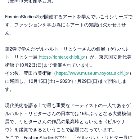
（豊田市美術館学芸員）
FashionStudies®が開催するアートを学んでいこうシリーズで
す。ファッションを学ぶ為にもアートの知識は欠かせませ
ん。
第2弾で学んだゲルハルト・リヒターさんの個展（ゲルハル
ト・リヒター展
https://richter.exhibit.jp/
）が、東京国立近代美
術館で10月2日(日)まで開催されています。
その後、豊田市美術館（
https://www.museum.toyota.aichi.jp/
）
に巡回し、10月15日(土)～2023年1月29日(日)まで開催しま
す。
現代美術を語る上で最も重要なアーティストの一人であるゲ
ルハルト・リヒターさんの日本では16年ぶりとなる大規模個
展で、リヒターさんの作品の最高峰ともいえる《ビルケナ
ウ》を鑑賞できるということで話題になっています。
そこで、FashionStudies®では、「ゲルハルト・リヒター展に