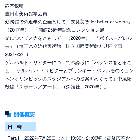
鈴木俊晴
豊田市美術館学芸員
勤務館での近年の企画として「奈良美智 for better or worse」
（2017年）、「開館25周年記念コレクション展
光について／光をともして」（2020年）、「ボイス＋パレル
モ」（埼玉県立近代美術館、国立国際美術館と共同企画、
2021-22年）。
ゲルハルト・リヒターについての論考に「バランスをとるこ
と──ゲルハルト・リヒターとブリンキー・パレルモのミュン
ヘンオリンピックのスタジアムへの提案をめぐって」中尾拓
哉編『スポーツ／アート』（森話社、2020年）。
開催概要
日 時
Part.1 2022年7月28日（木）19:30〜21:00頃（質疑応答含