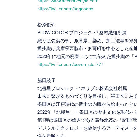
https://www.seedonestyle.com
https://twitter.com/kagoseed
松原俊介
PLOW COLOR プロジェクト/ 桑村繊維所属
織りは勿論の事、糸背景、染め、加工法等を熟
播州織は兵庫県西脇市・多可町を中心とした産
2020年に地元の廃棄いちごで染めた播州織の「
https://twitter.com/seven_star777
脇田綾子
北極星プロジェクト/ ホリゾン株式会社所属
未来に繋がるものづくりを目指し、墨田区にあ
墨田区は江戸時代の武士の内職から始まったと
2022年「北極星」＝墨田区の歴史文化を現代
第1弾は墨田区の偉人である葛飾北斎の「諸国瀧
デジタルテクノロジーを駆使するアーティスト
性を示唆する。