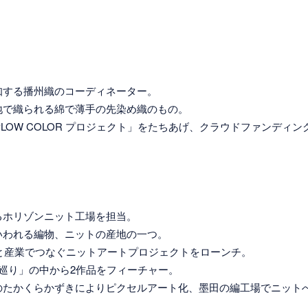
知する播州織のコーディネーター。
地で織られる綿で薄手の先染め織のもの。
PLOW COLOR プロジェクト」をたちあげ、クラウドファンディ
るホリゾンニット工場を担当。
いわれる編物、ニットの産地の一つ。
へと産業でつなぐニットアートプロジェクトをローンチ。
巡り」の中から2作品をフィーチャー。
のたかくらかずきによりピクセルアート化、墨田の編工場でニット