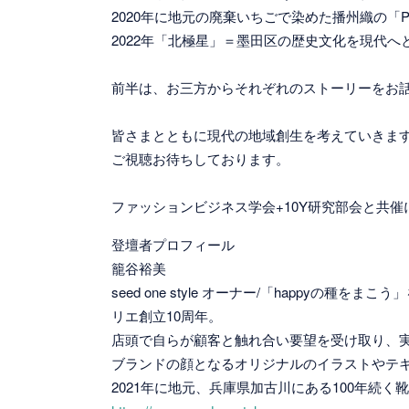
2020年に地元の廃棄いちごで染めた播州織の「P
2022年「北極星」＝墨田区の歴史文化を現代
前半は、お三方からそれぞれのストーリーをお
皆さまとともに現代の地域創生を考えていきま
ご視聴お待ちしております。
ファッションビジネス学会+10Y研究部会と共催
登壇者プロフィール
籠谷裕美
seed one style オーナー/「happ
リエ創立10周年。
店頭で自らが顧客と触れ合い要望を受け取り、
ブランドの顔となるオリジナルのイラストやテ
2021年に地元、兵庫県加古川にある100年続く