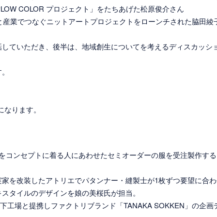
LOW COLOR プロジェクト」をたちあげた松原俊介さん
へと産業でつなぐニットアートプロジェクトをローンチされた脇田綾
話していただき、後半は、地域創生についてを考えるディスカッシ
す。
になります。
yの種をまこう」をコンセプトに着る人にあわせたセミオーダーの服を受注製作
実家を改装したアトリエでパタンナー・縫製士が1枚ずつ要望に合
キスタイルのデザインを娘の美桜氏が担当。
靴下工場と提携しファクトリブランド「TANAKA SOKKEN」の