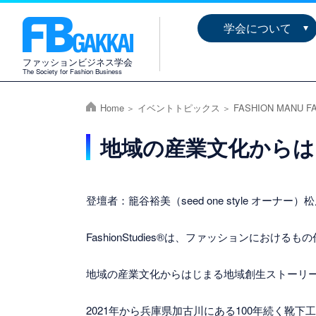
学会について
ファッションビジネス学会
The Society for Fashion Business
Home
イベントトピックス
FASHION MANU 
地域の産業文化からは
登壇者：籠谷裕美（seed one style オー
FashionStudies®は、ファッションにおける
地域の産業文化からはじまる地域創生ストーリ
2021年から兵庫県加古川にある100年続く靴下