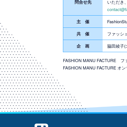
問合せ先
いただき
contact@fa
主 催
FashionSt
共 催
ファッショ
企 画
脇田綾子(北
FASHION MANU FACTU
FASHION MANU FACTU