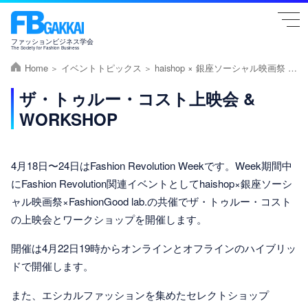
togg
navi
ファッションビジネス学会
The Society for Fashion Business
Home
イベントトピックス
haishop × 銀座ソーシャル映画祭 × FashionGood lab.
ザ・トゥルー・コスト上映会 &
WORKSHOP
4月18日〜24日はFashion Revolution Weekです。Week期間中
にFashion Revolution関連イベントとしてhaishop×銀座ソーシ
ャル映画祭×FashionGood lab.の共催でザ・トゥルー・コスト
の上映会とワークショップを開催します。
開催は4月22日19時からオンラインとオフラインのハイブリッ
ドで開催します。
また、エシカルファッションを集めたセレクトショップ