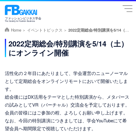
togg
navi
ファッションビジネス学会
The Society for Fashion Business
Home
イベントトピックス
2022定期総会/特別講演を5/14（土）にオンライン開催
2022定期総会/特別講演を5/14（土）
にオンライン開催
活性化の２年目にあたりまして、学会運営のニューノーマル
として定期総会をオンラインリモートにおいて開催いたしま
す。
総会後にはDX活用をテーマとした特別講演から、メタバース
の試みとしてVR（バーチャル）交流会を予定しております。
会員の皆様にはご参加の程、よろしくお願い申し上げます。
なお、今回の特別講演につきましては、学会YouTubeにて希
望会員へ期間限定で視聴していただけます。