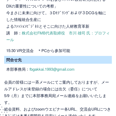
DXの重要性についての考察」
今まさに未来に向けて。３Dﾓﾃﾞﾘﾝｸﾞおよび３DCGを軸に
した情報統合生産に
よるﾌｧｯｼｮﾝﾋﾞｼﾞﾈｽとそこに向けた人材教育革新
講 師：
株式会社FMB代表取締役 市川 雄司 氏：プロフィ
ール
15:30 VR交流会 ＊PCから参加可能
問合せ先
本部事務局：
fbgakkai.1993@gmail.com
会員の皆様には一斉メールにてご案内しておりますが、メー
ルアドレスが未登録の場合には出欠（委任）について
5/9（月）までに本部事務局宛メール連絡をお願いいたしま
す。
総会資料、およびzoomウエビナー各URL、交流会URLにつき
ましては本番1週間前を目安にメール送付いたします。